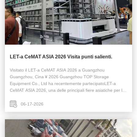
LET-a CeMAT ASIA 2026 Visita punti salienti.
Visitato il LET-a CeMAT ASIA 2026 a Guangzhou
Guangzhou, Cina ¥ 2026 Guangzhou TOP Storage
Equipment Co., Ltd ha recentemente partecipatoLET-a
CeMAT ASIA 2026, una delle principali fiere asiatiche per le
attrezzature logistiche, l'automazione dei magazzini, i
sistemi di movimentazione dei materiali ...
06-17-2026