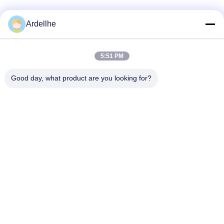
Social media
Ardellhe
5:51 PM
Contatto rapido
Good day, what product are you looking for?
tel
+8613798057562
E-mail
ardellhe@vip.163.com
Indirizzo
Edificio LiTian, ZhouMen North Road, distretto di LiWan,
GuangZhou, Cina
Politica sulla privacy
|
Mappa del sito