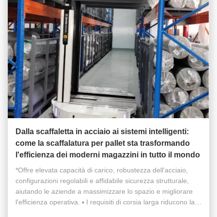
Dalla scaffaletta in acciaio ai sistemi intelligenti:
come la scaffalatura per pallet sta trasformando
l'efficienza dei moderni magazzini in tutto il mondo
*Offre elevata capacità di carico, robustezza dell'acciaio,
configurazioni regolabili e affidabile sicurezza strutturale,
aiutando le aziende a massimizzare lo spazio e migliorare
l'efficienza operativa. ▪️ I requisiti di corsia larga riducono la
densità di stoccaggio ▪️ Automazione limitata nelle ...