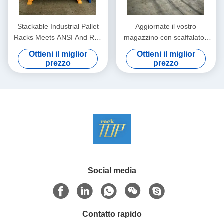
Stackable Industrial Pallet
Aggiornate il vostro
Racks Meets ANSI And RMI
magazzino con scaffalatori
Standards For Customized
per pallet per uso pesante,
Ottieni il miglior
Ottieni il miglior
Storage Solutions
flessibili, scalabili e progettati
prezzo
prezzo
per lo stoccaggio industriale
ad alte prestazioni
Social media
Contatto rapido