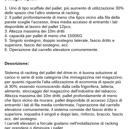
1. Uno di tipo scaffale del pallet, più aumento di utilizzazione 30%
dello spazio che l'altro sistema di racking;
2. Il pallet profondamente di meno che 6pcs vicino alla fila della
parete sceglie l'accesso, linea media accesso di entrambi i lati
disponibile al lavoro del pallet 12pcs;
3. Altezza massima dei 10m dritti
4. capacità per pallet di meno che 1500KG
5. Singolo sostegno, doppio sostegno laterale, fascio dritto e
superiore, fascio del sostegno, ecc
6. Operazione dal carrello elevatore comunemente.
Descrizione:
Sistema di racking del pallet del drive-in, è buona soluzione al
carico in serie di sola categoria che immagazzina nel magazzino,
per quanto riguarda l'alta utilizzazione di economia di spazio più
di 30%; essendo riconoscendo dalla cella frigorifera, latteria,
alimento, stoccaggio del magazzino dell'industria del tabacco;
Altezza massima dei 10m dritti, pallet profondamente di meno
che 6pcs vicino da murare, pallet disponibile di accesso 12pcs di
entrambi i lati di fila media confermata; l'operazione dal carrello
elevatore comunemente, il sistema consiste del fascio dritto e
superiore, inquadra il singoli e doppi lato, rinforzo, braccio, fascio
ecc. del sostegno.
I carrelli elevatori a forcale guidano nell'installazione di racking
per prendere o diminuire i pallet.