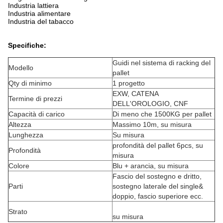
Industria lattiera
Industria alimentare
Industria del tabacco
Specifiche:
Guidi nel sistema di racking del
Modello
pallet
Qty di minimo
1 progetto
EXW, CATENA
Termine di prezzi
DELL'OROLOGIO, CNF
Capacità di carico
Di meno che 1500KG per pallet
Altezza
Massimo 10m, su misura
Lunghezza
Su misura
profondità del pallet 6pcs, su
Profondità
misura
Colore
Blu + arancia, su misura
Fascio del sostegno e dritto,
Parti
sostegno laterale del single&
doppio, fascio superiore ecc.
Strato
su misura