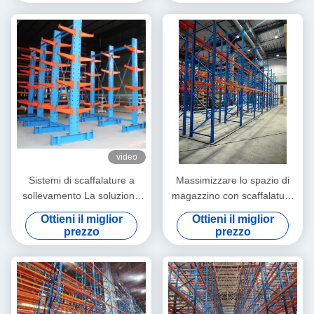
video
Sistemi di scaffalature a
Massimizzare lo spazio di
sollevamento La soluzione
magazzino con scaffalature
ideale per i materiali lunghi,
per paletti per uso pesante,
Ottieni il miglior
Ottieni il miglior
pesanti e irregolari
alta capacità di carico,
prezzo
prezzo
progettazione regolabile e
sistemi compatibili con
carrelli elevatori