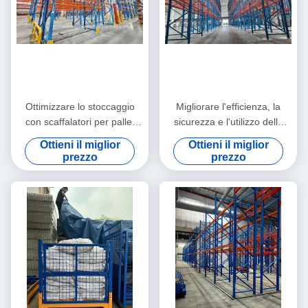
Ottimizzare lo stoccaggio
Migliorare l'efficienza, la
con scaffalatori per pallet
sicurezza e l'utilizzo dello
resistenti, progettazione
spazio con soluzioni
Ottieni il miglior
Ottieni il miglior
scalabile, elevata capacità di
personalizzabili.
prezzo
prezzo
carico e gestione efficiente
per i magazzini industriali.