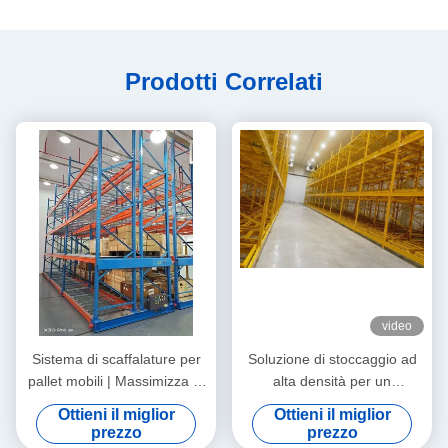
Prodotti Correlati
video
Sistema di scaffalature per
Soluzione di stoccaggio ad
pallet mobili | Massimizza la
alta densità per un
capacità del magazzino
rendimento più rapido e un
Ottieni il miglior
Ottieni il miglior
senza espandere la tua
migliore utilizzo dello spazio
prezzo
prezzo
struttura