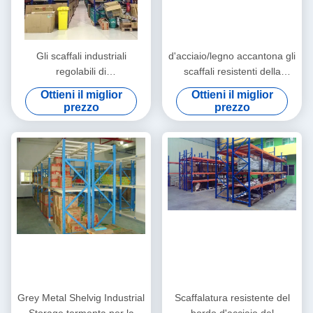
Gli scaffali industriali
d'acciaio/legno accantona gli
regolabili di
scaffali resistenti della
stoccaggio/hanno
scaffalatura per le azione del
Ottieni il miglior
Ottieni il miglior
galvanizzato gli scaffali della
materiale del tessuto
prezzo
prezzo
scaffalatura
Grey Metal Shelvig Industrial
Scaffalatura resistente del