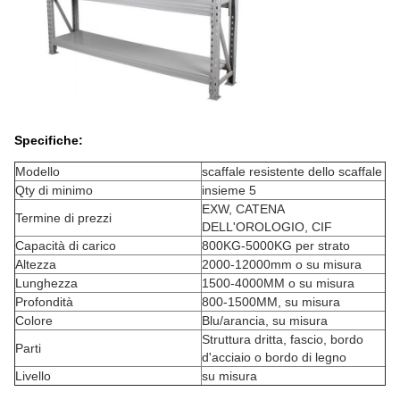
Specifiche:
Modello
scaffale resistente dello scaffale
Qty di minimo
insieme 5
EXW, CATENA
Termine di prezzi
DELL'OROLOGIO, CIF
Capacità di carico
800KG-5000KG per strato
Altezza
2000-12000mm o su misura
Lunghezza
1500-4000MM o su misura
Profondità
800-1500MM, su misura
Colore
Blu/arancia, su misura
Struttura dritta, fascio, bordo
Parti
d'acciaio o bordo di legno
Livello
su misura