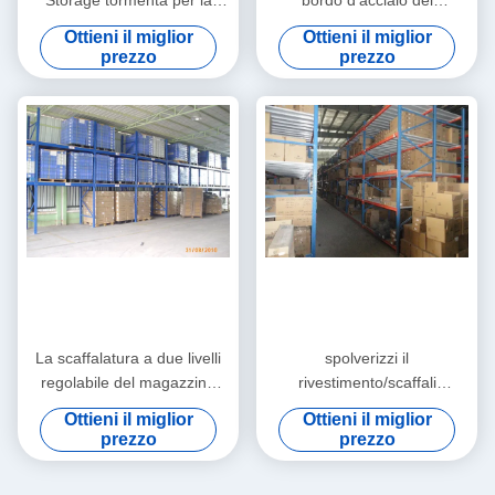
Storage tormenta per la
bordo d'acciaio del
centrale logistica
supermercato con l'entrata
Ottieni il miglior
Ottieni il miglior
del carrello
prezzo
prezzo
elevatore/estratto, 2 - 8m
La scaffalatura a due livelli
spolverizzi il
regolabile del magazzino
rivestimento/scaffali
tormenta con il carrello
resistenti finiti galvanizzati di
Ottieni il miglior
Ottieni il miglior
elevatore che si muove,
stoccaggio della fabbrica
prezzo
prezzo
5000KG
della scaffalatura