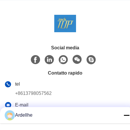
Social media
Contatto rapido
tel
+8613798057562
E-mail
ardellhe@vip.163.com
Ardellhe
Indirizzo