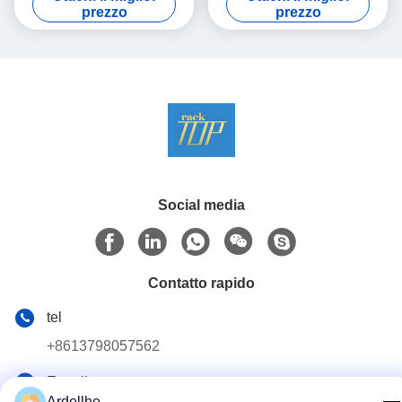
del pallet della navata
stesso convenzionale di
prezzo
prezzo
laterale
tormento
Social media
Contatto rapido
tel
+8613798057562
E-mail
Ardellhe