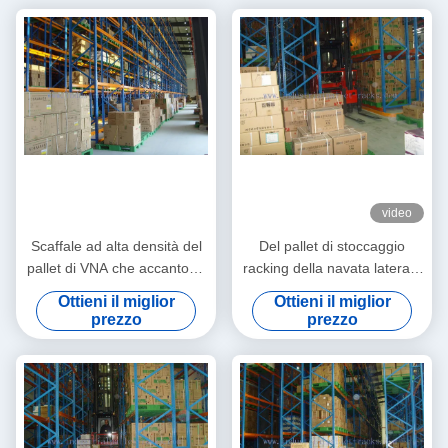
video
Scaffale ad alta densità del
Del pallet di stoccaggio
pallet di VNA che accantona
racking della navata laterale
1100mm - 2200mm su
dello stretto molto che
Ottieni il miglior
Ottieni il miglior
misura
immagazzina l'arancia del
prezzo
prezzo
sistema di gestione