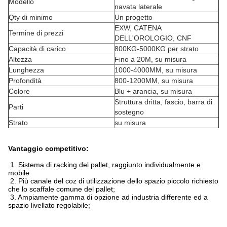
Modello
navata laterale
Qty di minimo
Un progetto
EXW, CATENA
Termine di prezzi
DELL'OROLOGIO, CNF
Capacità di carico
800KG-5000KG per strato
Altezza
Fino a 20M, su misura
Lunghezza
1000-4000MM, su misura
Profondità
800-1200MM, su misura
Colore
Blu + arancia, su misura
Struttura dritta, fascio, barra di
Parti
sostegno
Strato
su misura
Vantaggio competitivo:
1. Sistema di racking del pallet, raggiunto individualmente e
mobile
2. Più canale del coz di utilizzazione dello spazio piccolo richiesto
che lo scaffale comune del pallet;
3. Ampiamente gamma di opzione ad industria differente ed a
spazio livellato regolabile;