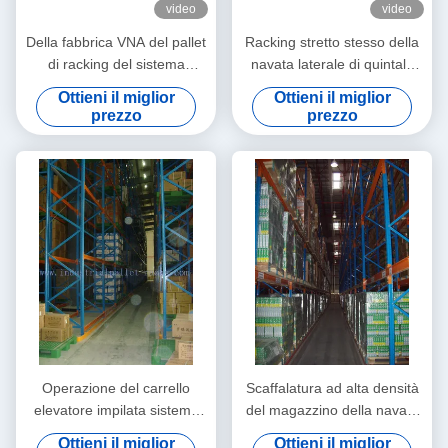
video
video
Della fabbrica VNA del pallet
Racking stretto stesso della
di racking del sistema
navata laterale di quintale
carrello elevatore della
logistico con la rotazione
Ottieni il miglior
Ottieni il miglior
navata laterale dello stretto
capa forcella/dell'albero
prezzo
prezzo
molto
Operazione del carrello
Scaffalatura ad alta densità
elevatore impilata sistema
del magazzino della navata
resistente stretto di racking
laterale del sistema stretto
Ottieni il miglior
Ottieni il miglior