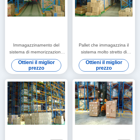
Immagazzinamento del
Pallet che immagazzina il
sistema di memorizzazione
sistema molto stretto di
di racking, scaffali industriali
racking della navata laterale
Ottieni il miglior
Ottieni il miglior
di stoccaggio
per la gestione industriale
prezzo
prezzo
del magazzino