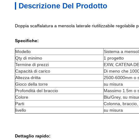
Descrizione Del Prodotto
Doppia scaffalatura a mensola laterale riutilizzabile regolabile p
Specifiche:
Modello
Sistema a mensola
Qty di minimo
1 progetto
Termine di prezzi
EXW, CATENA DE
Capacità di carico
Di meno che 1000
Altezza dritta
2500-6000mm o s
Gioco della torre
su misura
Profondità del braccio
Massimo 1.5m o s
Colore
Blu/Grey, su misu
Parti
Colonna, braccio, 
livello
su misura
Dettaglio rapido: