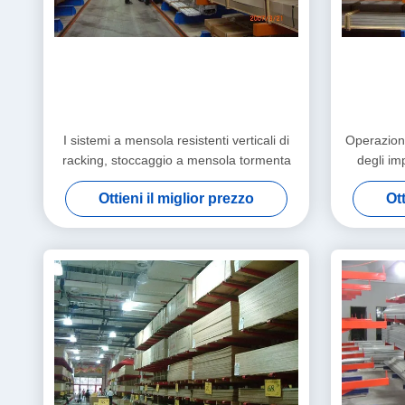
I sistemi a mensola resistenti verticali di
Operazione
racking, stoccaggio a mensola tormenta
degli im
stoccagg
Ottieni il miglior prezzo
Ott