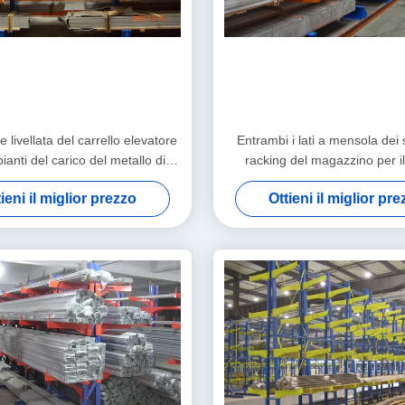
 livellata del carrello elevatore
Entrambi i lati a mensola dei 
pianti del carico del metallo di
racking del magazzino per il
io del braccio resistente degli
alluminio
ieni il miglior prezzo
Ottieni il miglior pr
scaffali 9