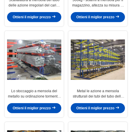
delle azione irregolari del carico
magazzino, altezza su misura di
pesante/modulo della luce
racking 1000kg
Ottieni il miglior prezzo
Ottieni il miglior prezzo
Lo stoccaggio a mensola del
Metal le azione a mensola
metallo su ordinazione tormenta,
strutturali dei tubi del tubo della
racking a mensola resistente
mobilia del legname dei sistemi
di racking
Ottieni il miglior prezzo
Ottieni il miglior prezzo