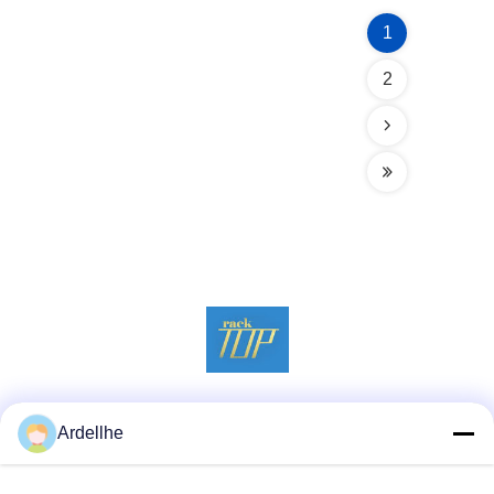
1
2
Social media
Ardellhe