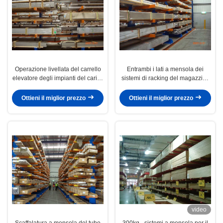
Operazione livellata del carrello
Entrambi i lati a mensola dei
elevatore degli impianti del carico
sistemi di racking del magazzino
del metallo di stoccaggio del
per il tubo di alluminio
braccio resistente degli scaffali 9
Ottieni il miglior prezzo
Ottieni il miglior prezzo
video
Scaffalatura a mensola del tubo
300kg - sistemi a mensola per il