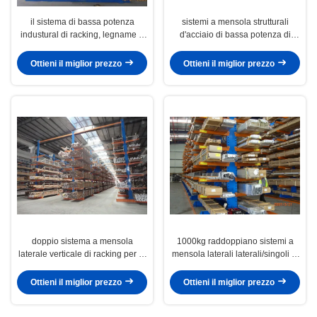
il sistema di bassa potenza
sistemi a mensola strutturali
industural di racking, legname a
d'acciaio di bassa potenza di
mensola della portata lunga
racking per la conservazione
tormenta
degli oggetti irregolari
Ottieni il miglior prezzo
Ottieni il miglior prezzo
doppio sistema a mensola
1000kg raddoppiano sistemi a
laterale verticale di racking per le
mensola laterali laterali/singoli di
azione lunghe dei tubi e dei tubi
racking per prodotti
siderurgici/del tubo
Ottieni il miglior prezzo
Ottieni il miglior prezzo